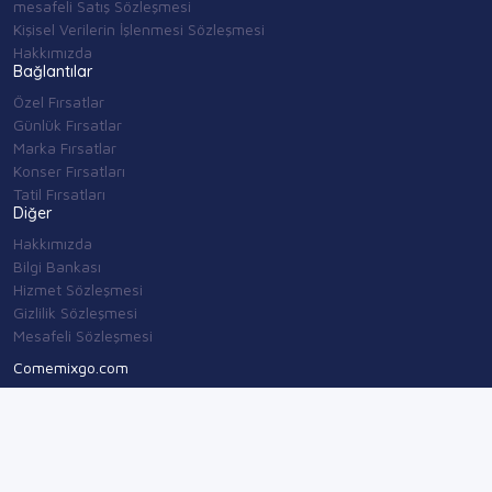
mesafeli Satış Sözleşmesi
Kişisel Verilerin İşlenmesi Sözleşmesi
Hakkımızda
Bağlantılar
Özel Fırsatlar
Günlük Fırsatlar
Marka Fırsatlar
Konser Fırsatları
Tatil Fırsatları
Diğer
Hakkımızda
Bilgi Bankası
Hizmet Sözleşmesi
Gizlilik Sözleşmesi
Mesafeli Sözleşmesi
Comemixgo.com