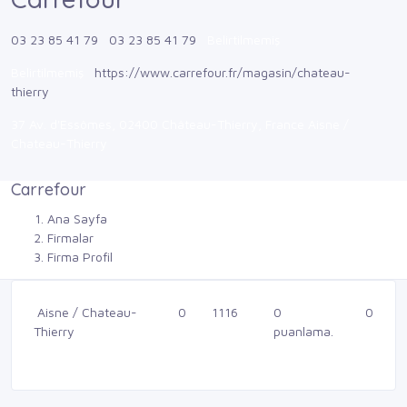
03 23 85 41 79
03 23 85 41 79
Belirtilmemiş
Belirtilmemiş
https://www.carrefour.fr/magasin/chateau-
thierry
37 Av. d'Essômes, 02400 Château-Thierry, France Aisne /
Chateau-Thierry
Carrefour
Ana Sayfa
Firmalar
Firma Profil
Aisne / Chateau-
0
1116
0
0
Thierry
puanlama.