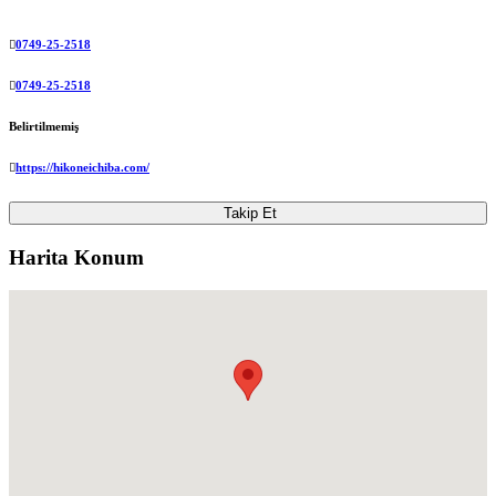
0749-25-2518
0749-25-2518
Belirtilmemiş
https://hikoneichiba.com/
Takip Et
Harita Konum