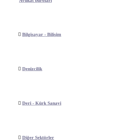
Avukat büroları
Bilgisayar - Bilişim
Denizcilik
Deri - Kürk Sanayi
Diğer Sektörler