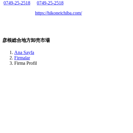
0749-25-2518
0749-25-2518
Belirtilmemiş
Belirtilmemiş
https://hikoneichiba.com/
327 Anjiki Nakamachi, Hikone, Shiga 529-1152, Japan Shiga /
Hikone
彦根総合地方卸売市場
Ana Sayfa
Firmalar
Firma Profil