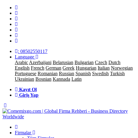
: 08502550117
Language
Arabic
Azerbaijani
Belarusian
Bulgarian
Czech
Dutch
English
French
German
Greek
Hungarian
Italian
Norwegian
Portuguese
Romanian
Russian
Spanish
Swedish
Turkish
Ukrainian
Bosnian
Kannada
Latin
Kayıt Ol
Giriş Yap
Firmalar