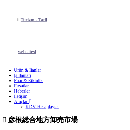
Turizm - Tatil
web sitesi
Ürün & İlanlar
İş İlanları
Fuar & Etkinlik
Fırsatlar
Haberler
İletişim
Araçlar
KDV Hesaplayıcı
彦根総合地方卸売市場