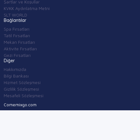
Şartlar ve Koşullar
KVKK Aydınlatma Metni
SLT WORLD
Bağlantılar
Spa Fırsatları
Tatil Fırsatları
Mekan Fırsatları
Aktivite Fırsatları
Gezi Fırsatları
Diğer
Hakkımızda
Bilgi Bankası
Hizmet Sözleşmesi
Gizlilik Sözleşmesi
Mesafeli Sözleşmesi
Comemixgo.com