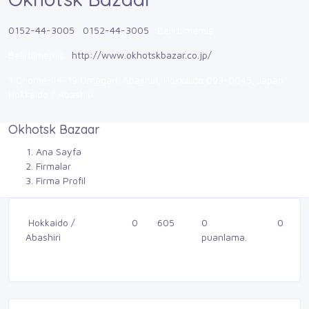
0152-44-3005
0152-44-3005
Belirtilmemiş
Belirtilmemiş
http://www.okhotskbazar.co.jp/
1 Chome-14-19 Omagari, Abashiri, Hokkaido 093-0045, Japan
Hokkaido / Abashiri
Okhotsk Bazaar
Ana Sayfa
Firmalar
Firma Profil
Hokkaido /
0
605
0
0
Abashiri
puanlama.