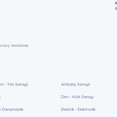
K
G
m - Yan Sanayii
Ambalaj Sanayii
k
Deri - Kürk Sanayi
e Danışmanlık
Elektrik - Elektronik