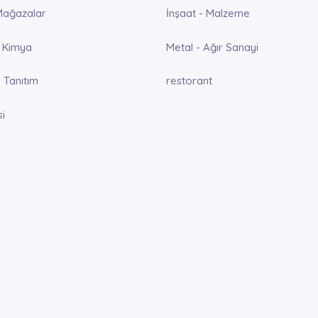
Mağazalar
İnşaat - Malzeme
 Kimya
Metal - Ağır Sanayi
 Tanıtım
restorant
si