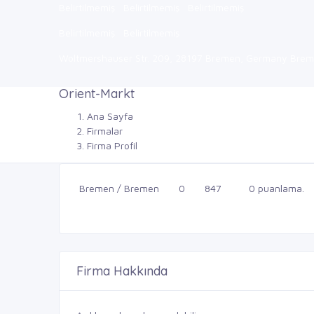
Belirtilmemiş
Belirtilmemiş
Belirtilmemiş
Belirtilmemiş
Belirtilmemiş
Woltmershauser Str. 209, 28197 Bremen, Germany Bre
Orient-Markt
Ana Sayfa
Firmalar
Firma Profil
Bremen / Bremen
0
847
0 puanlama.
Firma Hakkında