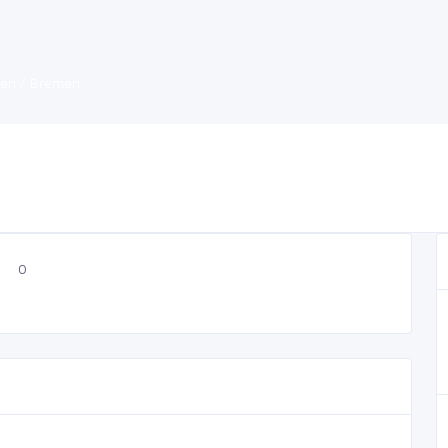
men / Bremen
0