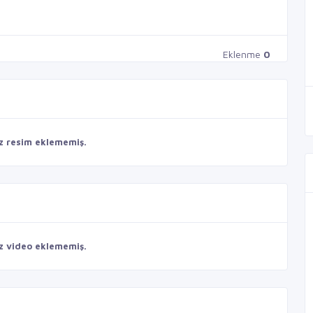
Eklenme
0
z resim eklememiş.
z video eklememiş.