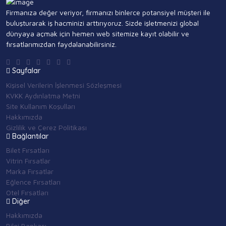
Firmanıza değer veriyor, firmanızı binlerce potansiyel müşteri ile
buluşturarak iş hacminizi arttırıyoruz. Sizde işletmenizi global
dünyaya açmak için hemen web sitemize kayıt olabilir ve
fırsatlarımızdan faydalanabilirsiniz.
Sayfalar
Kişisel Verilerin İşlenmesi Sözleşmesi
KVKK Aydınlatma Metni
Site Kullanım Koşulları
Hakkımızda
Gizlilik ve Çerez Politikası
Bağlantılar
Bilet Fırsatları
Vitrin Fırsatlar
Marka Fırsatlar
Eğlence Fırsatları
Otel Fırsatları
Diğer
Hakkımızda
Bilgi Bankası