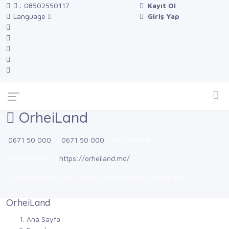
: 08502550117
Kayıt Ol
Language
Giriş Yap
OrheiLand
0671 50 000
0671 50 000
Belirtilmemiş
Belirtilmemiş
https://orheiland.md/
Strada Maxim Gorki, Orhei, Moldova Balti / Malomice
OrheiLand
Ana Sayfa