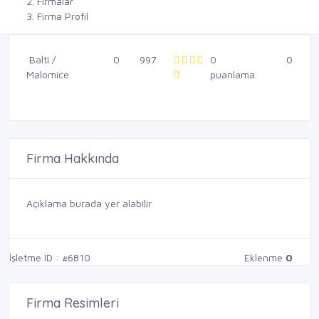
Firmalar
Firma Profil
Balti /
0
997
0
0
Malomice
puanlama.
Firma Hakkında
Açıklama burada yer alabilir
İşletme ID : #6810
Eklenme
0
Firma Resimleri