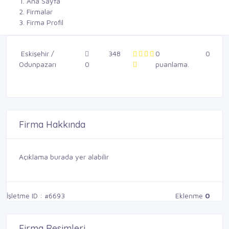
Ana Sayfa
Firmalar
Firma Profil
Eskişehir /
348
0
0
Odunpazarı
0
puanlama.
Firma Hakkında
Açıklama burada yer alabilir
İşletme ID : #6693
Eklenme
0
Firma Resimleri