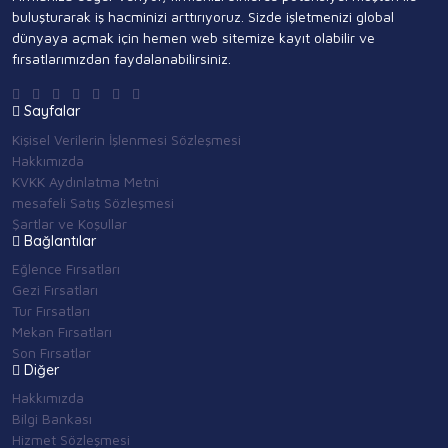
buluşturarak iş hacminizi arttırıyoruz. Sizde işletmenizi global
dünyaya açmak için hemen web sitemize kayıt olabilir ve
fırsatlarımızdan faydalanabilirsiniz.
Sayfalar
Kişisel Verilerin İşlenmesi Sözleşmesi
Hakkımızda
KVKK Aydınlatma Metni
mesafeli Satış Sözleşmesi
Şartlar ve Koşullar
Bağlantılar
Eğlence Fırsatları
Gezi Fırsatları
Tur Fırsatları
Mekan Fırsatları
Son Fırsatlar
Diğer
Hakkımızda
Bilgi Bankası
Hizmet Sözleşmesi