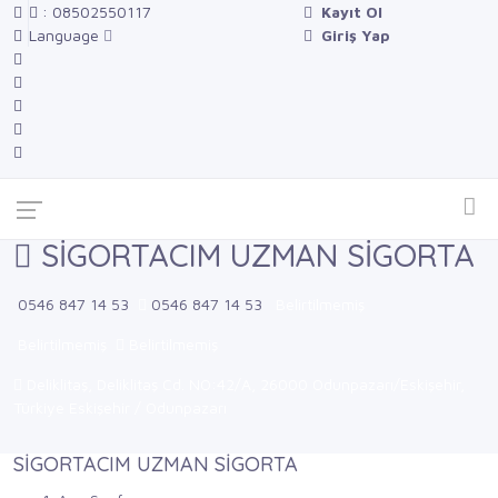
: 08502550117
Kayıt Ol
Language
Giriş Yap
SİGORTACIM UZMAN SİGORTA
0546 847 14 53
0546 847 14 53
Belirtilmemiş
Belirtilmemiş
Belirtilmemiş
Deliklitaş, Deliklitaş Cd. NO:42/A, 26000 Odunpazarı/Eskişehir,
Türkiye Eskişehir / Odunpazarı
SİGORTACIM UZMAN SİGORTA