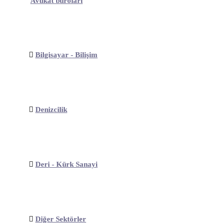
Avukat büroları
Bilgisayar - Bilişim
Denizcilik
Deri - Kürk Sanayi
Diğer Sektörler