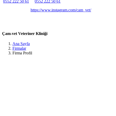
0552 222 50 61
0552 222 50 61
Belirtilmemiş
Belirtilmemiş
https://www.instagram.com/cam_vet/
Hacılar Meydanı, Hoca Ahmet Yesevi Cd. No:38, 05100 Amasya
Merkez/Amasya, Türkiye Amasya /
Çam-vet Veteriner Kliniği
Ana Sayfa
Firmalar
Firma Profil