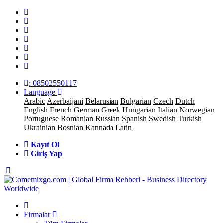
: 08502550117
Language
Arabic
Azerbaijani
Belarusian
Bulgarian
Czech
Dutch
English
French
German
Greek
Hungarian
Italian
Norwegian
Portuguese
Romanian
Russian
Spanish
Swedish
Turkish
Ukrainian
Bosnian
Kannada
Latin
Kayıt Ol
Giriş Yap
Firmalar