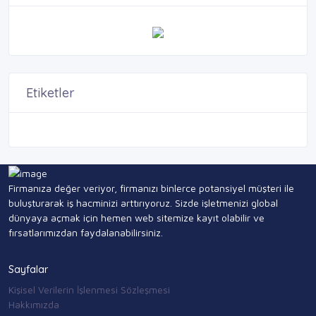
Etiketler
Firmanıza değer veriyor, firmanızı binlerce potansiyel müşteri ile
buluşturarak iş hacminizi arttırıyoruz. Sizde işletmenizi global
dünyaya açmak için hemen web sitemize kayıt olabilir ve
fırsatlarımızdan faydalanabilirsiniz.
Sayfalar
Kişisel Verilerin İşlenmesi Sözleşmesi
Hakkımızda