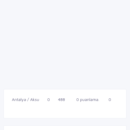
Antalya / Aksu
0
488
0 puanlama.
0