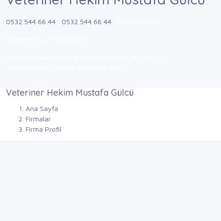
0532 544 66 44
0532 544 66 44
Belirtilmemiş
Belirtilmemiş
Belirtilmemiş
Macun, İsmaıl Ogan Cd Aksu İş Merkezi 24/2, 07112
Aksu/Antalya, Türkiye Antalya / Aksu
Veteriner Hekim Mustafa Gülcü
Ana Sayfa
Firmalar
Firma Profil