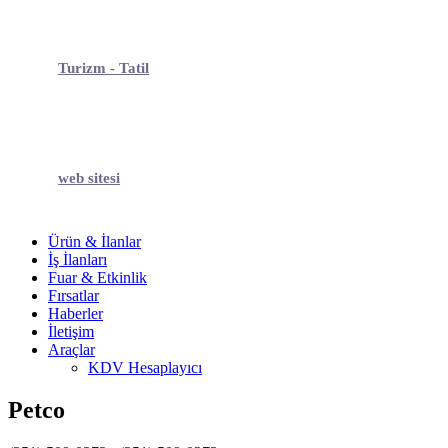
Turizm - Tatil
web sitesi
Ürün & İlanlar
İş İlanları
Fuar & Etkinlik
Fırsatlar
Haberler
İletişim
Araçlar
KDV Hesaplayıcı
Petco