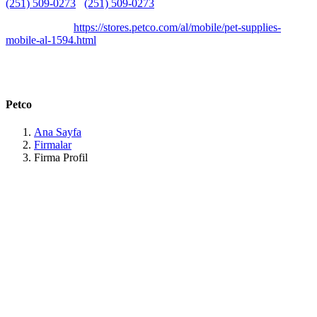
(251) 509-0273
(251) 509-0273
Belirtilmemiş
Belirtilmemiş
https://stores.petco.com/al/mobile/pet-supplies-
mobile-al-1594.html
1310 Tingle Cir E Suite B, Mobile, AL 36606, United States
Alabama /
Petco
Ana Sayfa
Firmalar
Firma Profil