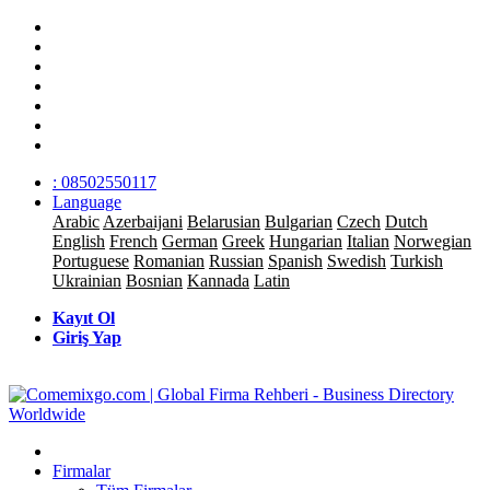
: 08502550117
Language
Arabic
Azerbaijani
Belarusian
Bulgarian
Czech
Dutch
English
French
German
Greek
Hungarian
Italian
Norwegian
Portuguese
Romanian
Russian
Spanish
Swedish
Turkish
Ukrainian
Bosnian
Kannada
Latin
Kayıt Ol
Giriş Yap
Firmalar