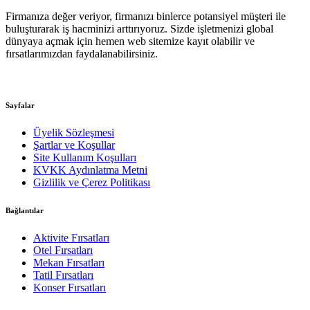
Firmanıza değer veriyor, firmanızı binlerce potansiyel müşteri ile
buluşturarak iş hacminizi arttırıyoruz. Sizde işletmenizi global
dünyaya açmak için hemen web sitemize kayıt olabilir ve
fırsatlarımızdan faydalanabilirsiniz.
Sayfalar
Üyelik Sözleşmesi
Şartlar ve Koşullar
Site Kullanım Koşulları
KVKK Aydınlatma Metni
Gizlilik ve Çerez Politikası
Bağlantılar
Aktivite Fırsatları
Otel Fırsatları
Mekan Fırsatları
Tatil Fırsatları
Konser Fırsatları