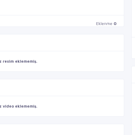
Eklenme
0
z resim eklememiş.
z video eklememiş.