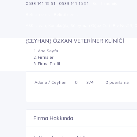
0533 141 15 51
0533 141 15 51
Belirtilmemiş
Belirtilmemiş
Belirtilmemiş
ASKİ civarı, Konakoğlu, Süleyman Oğuz Cerit Blv No:53
(CEYHAN) ÖZKAN VETERİNER KLİNİĞİ
Ana Sayfa
Firmalar
Firma Profil
Adana / Ceyhan
0
374
0 puanlama.
Firma Hakkında