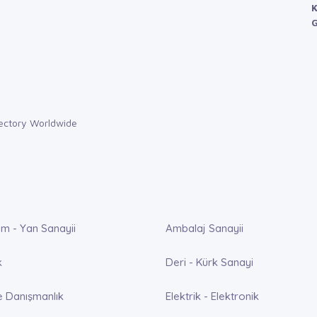
K
G
m - Yan Sanayii
Ambalaj Sanayii
k
Deri - Kürk Sanayi
e Danışmanlık
Elektrik - Elektronik