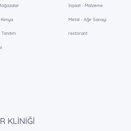
Mağazalar
İnşaat - Malzeme
 Kimya
Metal - Ağır Sanayi
 Tanıtım
restorant
si
 KLİNİĞİ