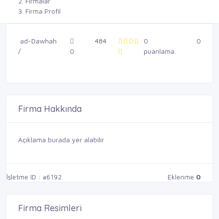
Firmalar
Firma Profil
ad-Dawhah
484
0
0
/
0
puanlama.
Firma Hakkında
Açıklama burada yer alabilir
İşletme ID : #6192
Eklenme
0
Firma Resimleri