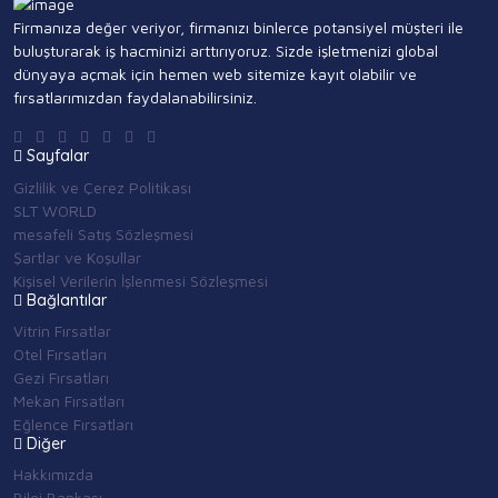
Firmanıza değer veriyor, firmanızı binlerce potansiyel müşteri ile
buluşturarak iş hacminizi arttırıyoruz. Sizde işletmenizi global
dünyaya açmak için hemen web sitemize kayıt olabilir ve
fırsatlarımızdan faydalanabilirsiniz.
Sayfalar
Gizlilik ve Çerez Politikası
SLT WORLD
mesafeli Satış Sözleşmesi
Şartlar ve Koşullar
Kişisel Verilerin İşlenmesi Sözleşmesi
Bağlantılar
Vitrin Fırsatlar
Otel Fırsatları
Gezi Fırsatları
Mekan Fırsatları
Eğlence Fırsatları
Diğer
Hakkımızda
Bilgi Bankası