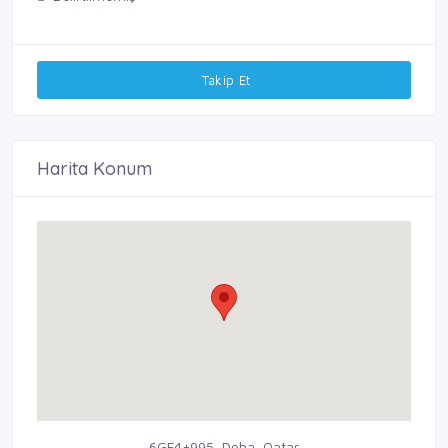
Takip Et
Harita Konum
6GF4+995, Doha, Qatar