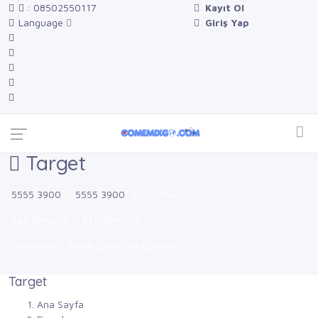
: 08502550117
Kayıt Ol
Language
Giriş Yap
Target
5555 3900
5555 3900
Belirtilmemiş
Belirtilmemiş
Belirtilmemiş
6GF4+995, Doha, Qatar ad-Dawhah /
Target
Ana Sayfa