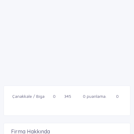
Çanakkale / Biga
0
345
0 puanlama.
0
Firma Hakkında