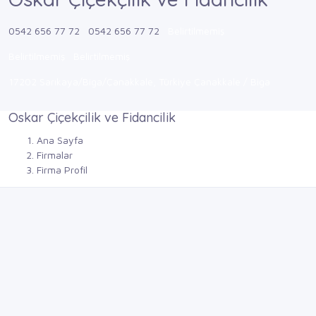
0542 656 77 72
0542 656 77 72
Belirtilmemiş
Belirtilmemiş
Belirtilmemiş
17202 Sarıkaya/Biga/Çanakkale, Türkiye Çanakkale / Biga
Oskar Çiçekçilik ve Fidancilik
Ana Sayfa
Firmalar
Firma Profil