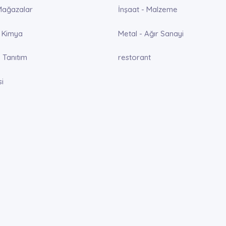
Mağazalar
İnşaat - Malzeme
 Kimya
Metal - Ağır Sanayi
 Tanıtım
restorant
si