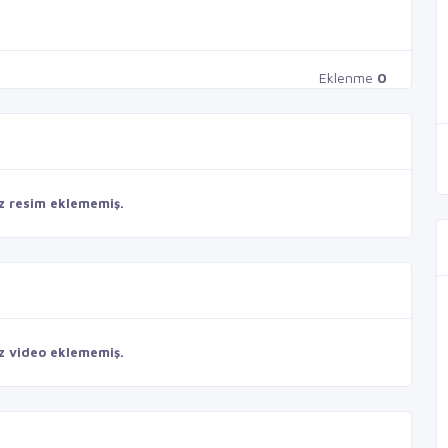
Eklenme
0
z resim eklememiş.
z video eklememiş.