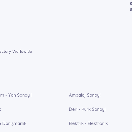
K
G
m - Yan Sanayii
Ambalaj Sanayii
k
Deri - Kürk Sanayi
e Danışmanlık
Elektrik - Elektronik