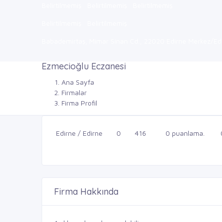
Belirtilmemiş
Belirtilmemiş
Belirtilmemiş
Belirtilmemiş
Belirtilmemiş
Babademirtaş, Mimar Sinan Cd., 22020 Edirne Merkez/Edir
Ezmecioğlu Eczanesi
Ana Sayfa
Firmalar
Firma Profil
Edirne / Edirne
0
416
0 puanlama.
Firma Hakkında