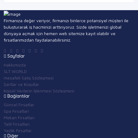
Firmanıza değer veriyor, firmanızı binlerce potansiyel müşteri ile
buluşturarak iş hacminizi arttırıyoruz. Sizde işletmenizi global
dünyaya açmak için hemen web sitemize kayıt olabilir ve
fırsatlarımızdan faydalanabilirsiniz.
Sayfalar
Hakkımızda
SLT WORLD
mesafeli Satış Sözleşmesi
Şartlar ve Koşullar
Kişisel Verilerin İşlenmesi Sözleşmesi
Bağlantılar
Güncel Fırsatlar
Spa Fırsatları
Mekan Fırsatları
Tatil Fırsatları
Yazlık Fırsatlar
Diğer