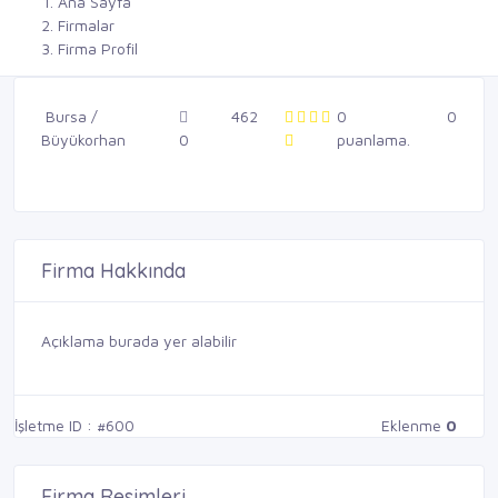
Ana Sayfa
Firmalar
Firma Profil
Bursa /
462
0
0
Büyükorhan
0
puanlama.
Firma Hakkında
Açıklama burada yer alabilir
İşletme ID : #600
Eklenme
0
Firma Resimleri