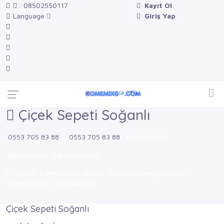
: 08502550117
Kayıt Ol
Language
Giriş Yap
Çiçek Sepeti Soğanlı
0553 705 83 88
0553 705 83 88
Belirtilmemiş
Belirtilmemiş
Belirtilmemiş
Soğanlı, 3. Meltem Sk. No:5C, 16190 Osmangazi̇/Bursa,
Türkiye Bursa / Büyükorhan
Çiçek Sepeti Soğanlı