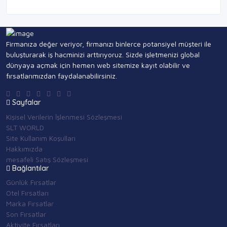
Firmanıza değer veriyor, firmanızı binlerce potansiyel müşteri ile
buluşturarak iş hacminizi arttırıyoruz. Sizde işletmenizi global
dünyaya açmak için hemen web sitemize kayıt olabilir ve
fırsatlarımızdan faydalanabilirsiniz.
Sayfalar
Kişisel Verilerin İşlenmesi Sözleşmesi
SLT WORLD
Site Kullanım Koşulları
Hakkımızda
mesafeli Satış Sözleşmesi
Bağlantılar
Günlük Fırsatlar
Otel Fırsatları
Marka Fırsatlar
Son Fırsatlar
Aktivite Fırsatları