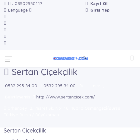
: 08502550117
Kayıt Ol
Language
Giriş Yap
Sertan Çiçekçilik
0532 295 34 00
0532 295 34 00
Belirtilmemiş
Belirtilmemiş
http://www.sertancicek.com/
Orhanbey, 2. İmaret Sk. No: 16, 16010 Osmangazi̇/Bursa,
Türkiye Bursa / Büyükorhan
Sertan Çiçekçilik