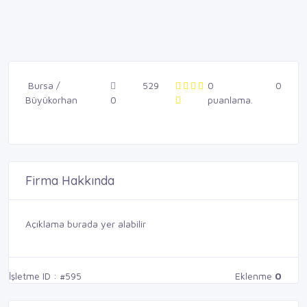
Bursa /
529
0
0
Büyükorhan
0
puanlama.
Firma Hakkında
Açıklama burada yer alabilir
İşletme ID : #595
Eklenme
0