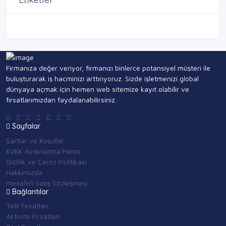
Firmanıza değer veriyor, firmanızı binlerce potansiyel müşteri ile
buluşturarak iş hacminizi arttırıyoruz. Sizde işletmenizi global
dünyaya açmak için hemen web sitemize kayıt olabilir ve
fırsatlarımızdan faydalanabilirsiniz.
Sayfalar
Şartlar ve Koşullar
KVKK Aydınlatma Metni
Gizlilik ve Çerez Politikası
Hakkımızda
mesafeli Satış Sözleşmesi
Bağlantılar
Tatil Fırsatları
Aktivite Fırsatları