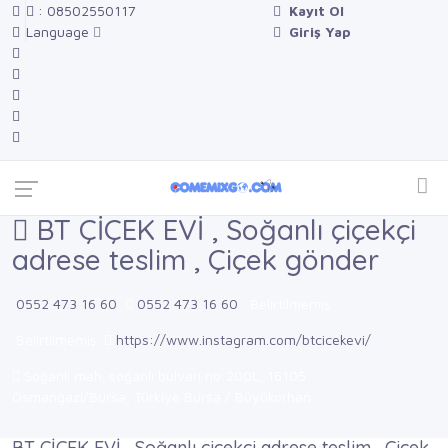
: 08502550117
Kayıt Ol
Language
Giriş Yap
BT ÇİÇEK EVİ , Soğanlı çiçekçi
adrese teslim , Çiçek gönder
0552 473 16 60
0552 473 16 60
Belirtilmemiş
Belirtilmemiş
https://www.instagram.com/btcicekevi/
Soğanlı mah. soğanlı bulvarı no:200L, 16105
Osmangazi̇/Bursa, Türkiye Bursa / Büyükorhan
BT ÇİÇEK EVİ , Soğanlı çiçekçi adrese teslim , Çiçek