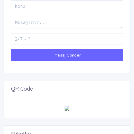
Mesaj Gönder
QR Code
Etiketler