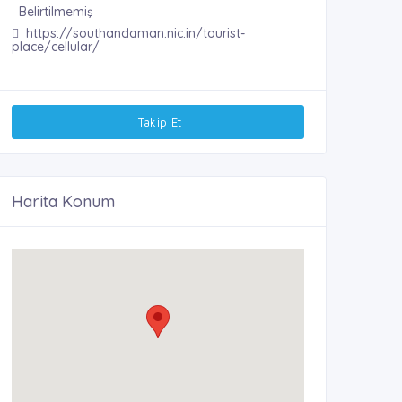
Belirtilmemiş
https://southandaman.nic.in/tourist-
place/cellular/
Takip Et
Harita Konum