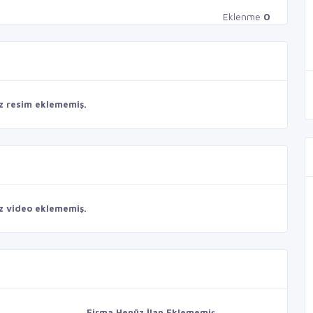
Eklenme
0
z resim eklememiş.
z video eklememiş.
Firma Henüz İlan Eklememiş.