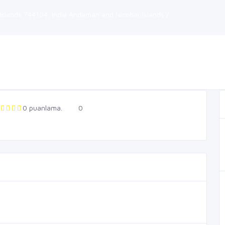
Islands 744104, India Andaman and Nicobar Islands /
0 puanlama.
0