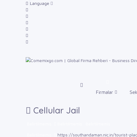
Language
Firmalar
Sek
Cellular Jail
Belirtilmemiş
Belirtilmemiş
Belirtilmemiş
Belirtilmemiş
https://southandaman.nic.in/tourist-plac