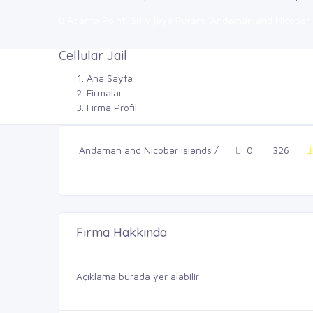
Atlanta Point, Sri Vijaya Puram, Andaman and Nicobar 
Cellular Jail
Ana Sayfa
Firmalar
Firma Profil
Andaman and Nicobar Islands /
0
326
Firma Hakkında
Açıklama burada yer alabilir