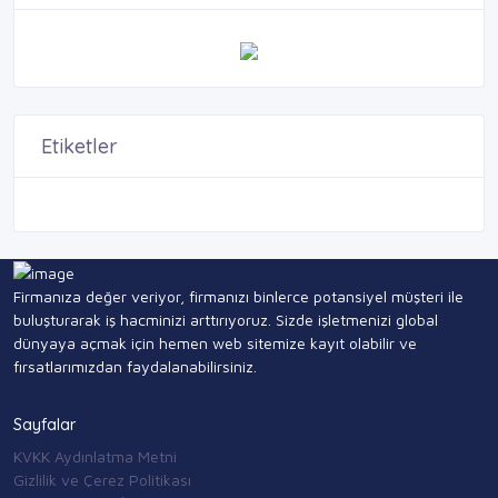
Etiketler
Firmanıza değer veriyor, firmanızı binlerce potansiyel müşteri ile
buluşturarak iş hacminizi arttırıyoruz. Sizde işletmenizi global
dünyaya açmak için hemen web sitemize kayıt olabilir ve
fırsatlarımızdan faydalanabilirsiniz.
Sayfalar
KVKK Aydınlatma Metni
Gizlilik ve Çerez Politikası