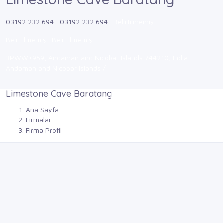
03192 232 694
03192 232 694
Belirtilmemiş
Belirtilmemiş
Belirtilmemiş
3PWW+959, Andaman and Nicobar Islands 744210, India
Andaman and Nicobar Islands /
Limestone Cave Baratang
Ana Sayfa
Firmalar
Firma Profil