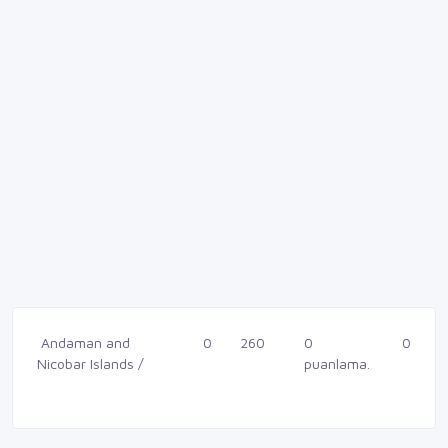
Andaman and
0
260
0
0
Nicobar Islands /
puanlama.