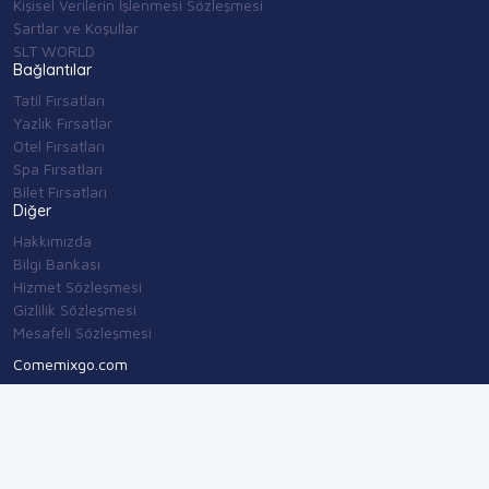
Kişisel Verilerin İşlenmesi Sözleşmesi
Şartlar ve Koşullar
SLT WORLD
Bağlantılar
Tatil Fırsatları
Yazlık Fırsatlar
Otel Fırsatları
Spa Fırsatları
Bilet Fırsatları
Diğer
Hakkımızda
Bilgi Bankası
Hizmet Sözleşmesi
Gizlilik Sözleşmesi
Mesafeli Sözleşmesi
Comemixgo.com