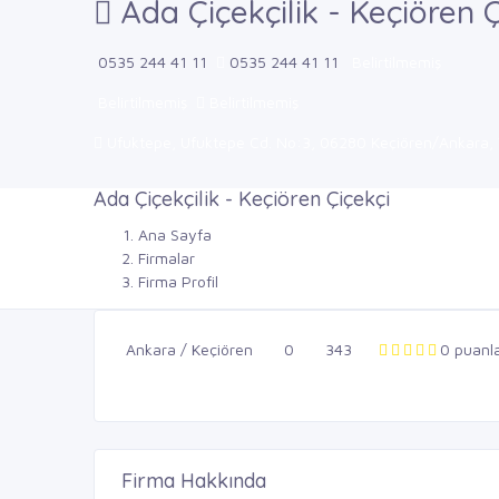
Ada Çiçekçilik - Keçiören Ç
0535 244 41 11
0535 244 41 11
Belirtilmemiş
Belirtilmemiş
Belirtilmemiş
Ufuktepe, Ufuktepe Cd. No:3, 06280 Keçiören/Ankara, 
Ada Çiçekçilik - Keçiören Çiçekçi
Ana Sayfa
Firmalar
Firma Profil
Ankara / Keçiören
0
343
0 puanl
Firma Hakkında