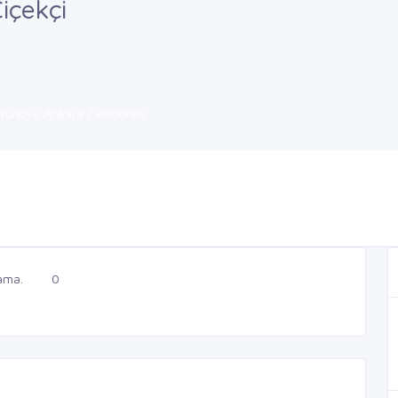
içekçi
Türkiye Ankara / Keçiören
ama.
0