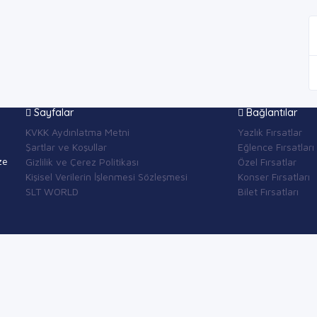
Sayfalar
Bağlantılar
KVKK Aydınlatma Metni
Yazlık Fırsatlar
Şartlar ve Koşullar
Eğlence Fırsatları
ze
Gizlilik ve Çerez Politikası
Özel Fırsatlar
Kişisel Verilerin İşlenmesi Sözleşmesi
Konser Fırsatları
SLT WORLD
Bilet Fırsatları