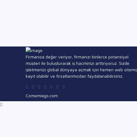
Firmanıza değer veriyor, firmanızı binlerce potansiyel
müşteri ile buluşturarak iş hacminizi arttırıyoruz. Sizde
işletmenizi global dünyaya açmak için hemen web sitemi
kayıt olabilir ve fırsatlarımızdan faydalanabilirsiniz.
Comemixgo.com