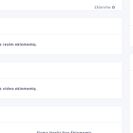
Eklenme
0
z resim eklememiş.
z video eklememiş.
Firma Henüz İlan Eklememiş.