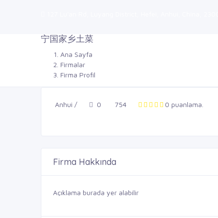
127 Lu'an Rd, Luyang District, Hefei, Anhui, China, 230
宁国家乡土菜
Ana Sayfa
Firmalar
Firma Profil
Anhui /
0
754
0 puanlama.
Firma Hakkında
Açıklama burada yer alabilir