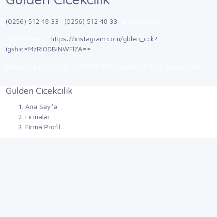
(0256) 512 48 33
(0256) 512 48 33
Belirtilmemiş
Belirtilmemiş
https://instagram.com/glden_cck?
igshid=MzRlODBiNWFlZA==
Konak, Yalçın Sk. NO:4, 09200 Söke/Aydın, Türkiye Aydın / Söke
Gulden Cicekcilik
Ana Sayfa
Firmalar
Firma Profil