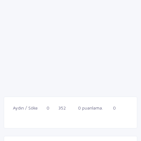
Aydın / Söke
0
352
0 puanlama.
0