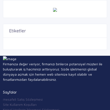
Etiketler
Firmanıza değer veriyor, firmanızı binlerce potansiyel müşteri ile
buluşturarak iş hacminizi arttırıyoruz. Sizde işletmenizi global
dünyaya açmak için hemen web sitemize kayıt olabilir ve
fırsatlarımızdan faydalanabilirsiniz.
Sayfalar
mesafeli Satış Sözleşmesi
Site Kullanım Koşulları
Kişisel Verilerin İşlenmesi Sözleşmesi