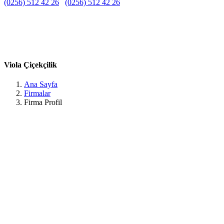
(0256) 512 42 26
(0256) 512 42 26
Belirtilmemiş
Belirtilmemiş
Belirtilmemiş
Yenicamii, Değirmen Cd. NO: 20, 09200 Söke/Aydın, Türkiye
Aydın / Söke
Viola Çiçekçilik
Ana Sayfa
Firmalar
Firma Profil