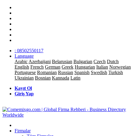
: 08502550117
Language
Arabic
Azerbaijani
Belarusian
Bulgarian
Czech
Dutch
English
French
German
Greek
Hungarian
Italian
Norwegian
Portuguese
Romanian
Russian
Spanish
Swedish
Turkish
Ukrainian
Bosnian
Kannada
Latin
Kayıt Ol
Giriş Yap
Firmalar