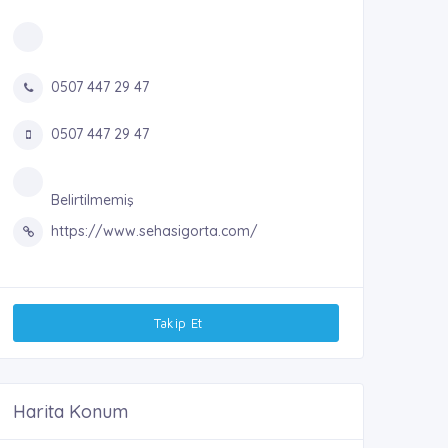
0507 447 29 47
0507 447 29 47
Belirtilmemiş
https://www.sehasigorta.com/
Takip Et
Harita Konum