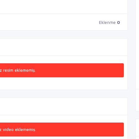
Eklenme
0
z resim eklememiş.
z video eklememiş.