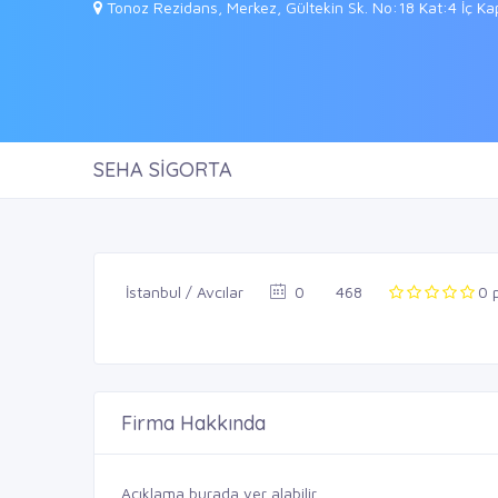
Tonoz Rezidans, Merkez, Gültekin Sk. No:18 Kat:4 İç Kapı
SEHA SİGORTA
İstanbul / Avcılar
0
468
0 
Firma Hakkında
Açıklama burada yer alabilir