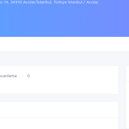
:14, 34310 Avcılar/İstanbul, Türkiye İstanbul / Avcılar
puanlama.
0