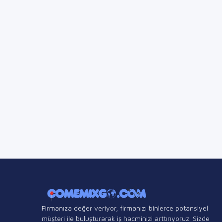
Firmanıza değer veriyor, firmanızı binlerce potansiyel
müşteri ile buluşturarak iş hacminizi arttırıyoruz. Sizde