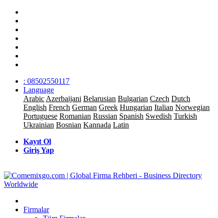
: 08502550117
Language
Arabic
Azerbaijani
Belarusian
Bulgarian
Czech
Dutch
English
French
German
Greek
Hungarian
Italian
Norwegian
Portuguese
Romanian
Russian
Spanish
Swedish
Turkish
Ukrainian
Bosnian
Kannada
Latin
Kayıt Ol
Giriş Yap
Firmalar