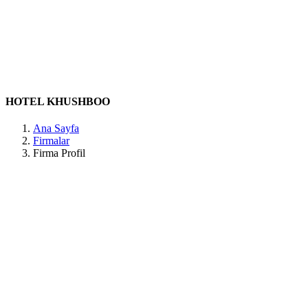
Belirtilmemiş
Belirtilmemiş
Belirtilmemiş
Belirtilmemiş
Belirtilmemiş
NAJABAI ROAD, behind BANK OF BARODA, Alkapuri
Society, Vapi East, Shanthi Nagar, Vapi, Gujarat 396191, India
Dadra and Nagar Haveli / Amli
HOTEL KHUSHBOO
Ana Sayfa
Firmalar
Firma Profil