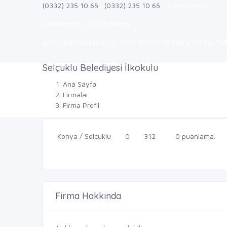
(0332) 235 10 65
(0332) 235 10 65
Belirtilmemiş
Belirtilmemiş
Belirtilmemiş
Işıklar, Devlet Hatun Sk. No:7, 42300 Selçuklu/Konya, Tür
Selçuklu Belediyesi İlkokulu
Ana Sayfa
Firmalar
Firma Profil
Konya / Selçuklu
0
312
0 puanlama.
Firma Hakkında