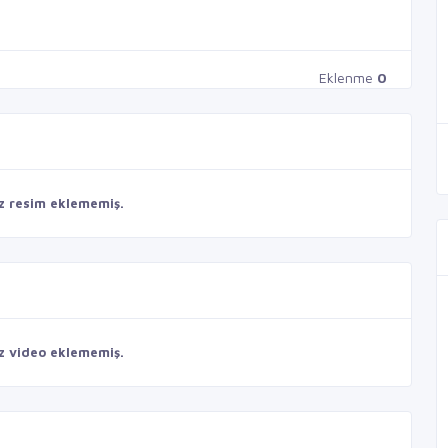
Eklenme
0
z resim eklememiş.
z video eklememiş.