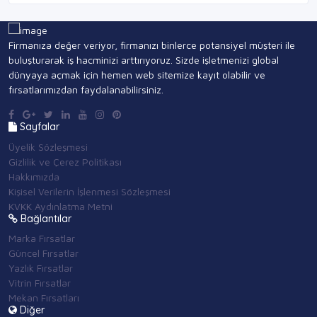
Firmanıza değer veriyor, firmanızı binlerce potansiyel müşteri ile
buluşturarak iş hacminizi arttırıyoruz. Sizde işletmenizi global
dünyaya açmak için hemen web sitemize kayıt olabilir ve
fırsatlarımızdan faydalanabilirsiniz.
Sayfalar
Üyelik Sözleşmesi
Gizlilik ve Çerez Politikası
Hakkımızda
Kişisel Verilerin İşlenmesi Sözleşmesi
KVKK Aydınlatma Metni
Bağlantılar
Marka Fırsatlar
Güncel Fırsatlar
Yazlık Fırsatlar
Vitrin Fırsatlar
Mekan Fırsatları
Diğer