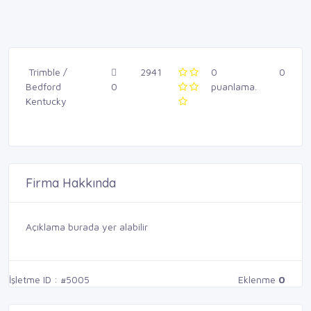
Trimble /
2941
0
0
Bedford
0
puanlama.
Kentucky
Firma Hakkında
Açıklama burada yer alabilir
İşletme ID : #5005
Eklenme
0