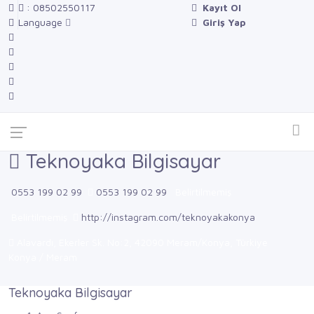
: 08502550117
Kayıt Ol
Language
Giriş Yap
Teknoyaka Bilgisayar
0553 199 02 99
0553 199 02 99
Belirtilmemiş
Belirtilmemiş
http://instagram.com/teknoyakakonya
Alavardı, Ekerler Sk. No:2, 42090 Meram/Konya, Türkiye
Konya / Meram
Teknoyaka Bilgisayar