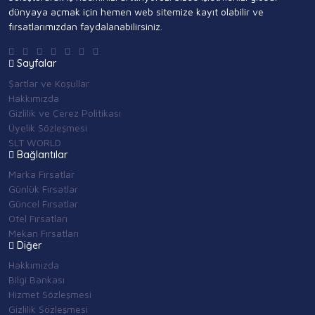
dünyaya açmak için hemen web sitemize kayıt olabilir ve
fırsatlarımızdan faydalanabilirsiniz.
Sayfalar
Şartlar ve Koşullar
Hakkımızda
Gizlilik ve Çerez Politikası
Üyelik Sözleşmesi
SLT WORLD
Bağlantılar
Marka Fırsatlar
Günlük Fırsatlar
Güncel Fırsatlar
Otel Fırsatları
Mekan Fırsatları
Diğer
Hakkımızda
Bilgi Bankası
Hizmet Sözleşmesi
Gizlilik Sözleşmesi