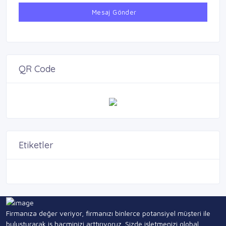
Mesaj Gönder
QR Code
Etiketler
Firmanıza değer veriyor, firmanızı binlerce potansiyel müşteri ile
buluşturarak iş hacminizi arttırıyoruz. Sizde işletmenizi global