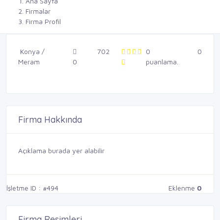
Ana Sayfa
Firmalar
Firma Profil
Konya /
702
0
0
Meram
0
puanlama.
Firma Hakkında
Açıklama burada yer alabilir
İşletme ID : #494
Eklenme
0
Firma Resimleri