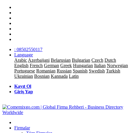
: 08502550117
Language
Arabic
Azerbaijani
Belarusian
Bulgarian
Czech
Dutch
English
French
German
Greek
Hungarian
Italian
Norwegian
Portuguese
Romanian
Russian
Spanish
Swedish
Turkish
Ukrainian
Bosnian
Kannada
Latin
Kayıt Ol
Giriş Yap
Firmalar