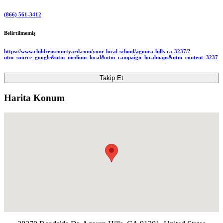
(866) 561-3412
Belirtilmemiş
https://www.childrenscourtyard.com/your-local-school/agoura-hills-ca-3237/?
utm_source=google&utm_medium=local&utm_campaign=localmaps&utm_content=3237
Takip Et
Harita Konum