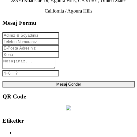
28370 Roadside Dr, Agoura Hills, CA 91301, United States
California / Agoura Hills
Mesaj Formu
Mesaj Gönder
QR Code
Etiketler