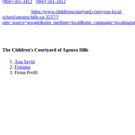
(866) 561-3412
(866) 561-3412
Belirtilmemiş
Belirtilmemiş
https://www.childrenscourtyard.com/your-local-
school/agoura-hills-ca-3237/?
utm_source=google&utm_medium=local&utm_campaign=localmaps
28370 Roadside Dr, Agoura Hills, CA 91301, United States
California / Agoura Hills
The Children's Courtyard of Agoura Hills
Ana Sayfa
Firmalar
Firma Profil