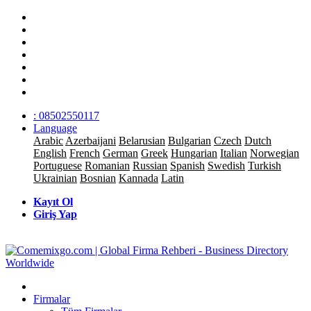
: 08502550117
Language
Arabic
Azerbaijani
Belarusian
Bulgarian
Czech
Dutch
English
French
German
Greek
Hungarian
Italian
Norwegian
Portuguese
Romanian
Russian
Spanish
Swedish
Turkish
Ukrainian
Bosnian
Kannada
Latin
Kayıt Ol
Giriş Yap
Firmalar