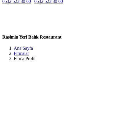
0532 523 30 60
0532 523 30 60
Belirtilmemiş
Belirtilmemiş
Belirtilmemiş
Güzelyalı, Evren Sk. 9/1, 55210 Atakum/Samsun, Türkiye Samsun /
Atakum
Rasimin Yeri Balık Restaurant
Ana Sayfa
Firmalar
Firma Profil