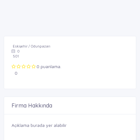
Eskişehir / Odunpazarı
0
501
0 puanlama.
0
Firma Hakkında
Açıklama burada yer alabilir