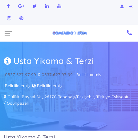
Usta Yikama & Terzi
0537 627 97 99
0537 627 97 99
Belirtilmemiş
Belirtilmemiş
Belirtilmemiş
Güllük, Baysal Sk., 26170 Tepebaşı/Eskişehir, Türkiye Eskişehir
/ Odunpazarı
Usta Yikama & Terzi