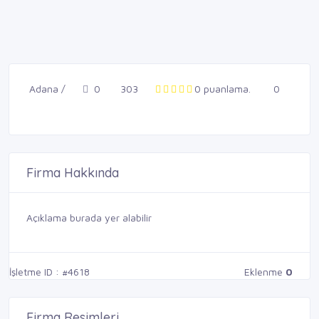
Adana /
0
303
0 puanlama.
0
Firma Hakkında
Açıklama burada yer alabilir
İşletme ID : #4618
Eklenme
0
Firma Resimleri