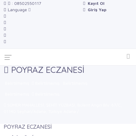
: 08502550117
Kayıt Ol
Language
Giriş Yap
POYRAZ ECZANESİ
Belirtilmemiş
Belirtilmemiş
Belirtilmemiş
Belirtilmemiş
Belirtilmemiş
SÜMER MAHALLESİ, ŞEHİT YÜZBAŞI, Bülent Angın Blv. 67/C,
01140 Seyhan/Adana, Türkiye Adana /
POYRAZ ECZANESİ