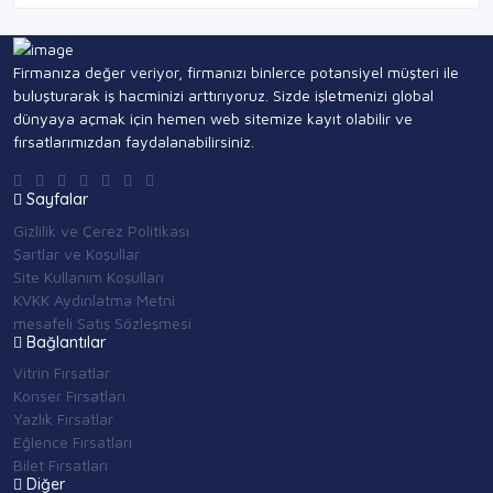
Firmanıza değer veriyor, firmanızı binlerce potansiyel müşteri ile
buluşturarak iş hacminizi arttırıyoruz. Sizde işletmenizi global
dünyaya açmak için hemen web sitemize kayıt olabilir ve
fırsatlarımızdan faydalanabilirsiniz.
Sayfalar
Gizlilik ve Çerez Politikası
Şartlar ve Koşullar
Site Kullanım Koşulları
KVKK Aydınlatma Metni
mesafeli Satış Sözleşmesi
Bağlantılar
Vitrin Fırsatlar
Konser Fırsatları
Yazlık Fırsatlar
Eğlence Fırsatları
Bilet Fırsatları
Diğer