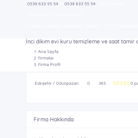
0539 633 55 54
0539 633 55 54
Belirtilmemiş
Belirtilmemiş
Belirtilmemiş
Çamlıca, Gündüz Ökçün Blv. No:45/C, 26180 Tepebaşı/Es
İnci dikim evi kuru temizleme ve saat tamir 
Ana Sayfa
Firmalar
Firma Profil
Eskişehir / Odunpazarı
0
365
0 p
Firma Hakkında