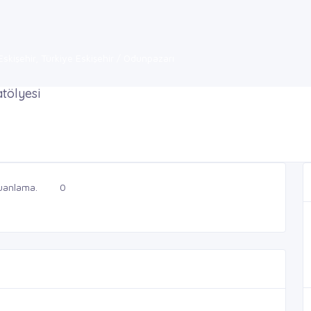
kişehir, Türkiye Eskişehir / Odunpazarı
atölyesi
uanlama.
0