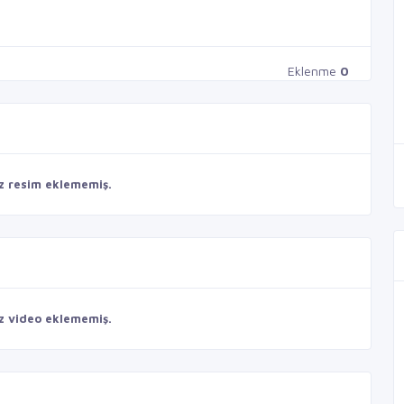
Eklenme
0
z resim eklememiş.
z video eklememiş.