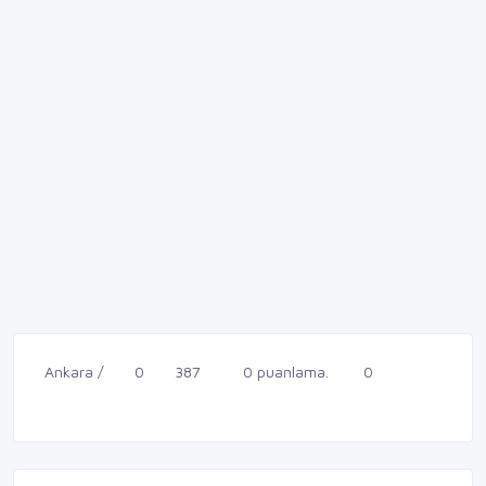
Ankara /
0
387
0 puanlama.
0