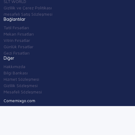
SLT WORLD
Gizlilik ve Çerez Politikası
mesafeli Satış Sözleşmesi
Bağlantılar
Tatil Fırsatları
Mekan Fırsatları
Vitrin Fırsatlar
Günlük Fırsatlar
Gezi Fırsatları
Diğer
Hakkımızda
Bilgi Bankası
Hizmet Sözleşmesi
Gizlilik Sözleşmesi
Mesafeli Sözleşmesi
Comemixgo.com