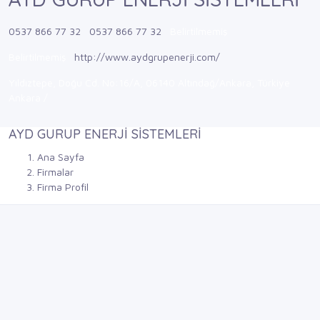
0537 866 77 32
0537 866 77 32
Belirtilmemiş
Belirtilmemiş
http://www.aydgrupenerji.com/
Yıldıztepe, Doğu Cd. No:16/A, 06140 Altındağ/Ankara, Türkiye
Ankara /
AYD GURUP ENERJİ SİSTEMLERİ
Ana Sayfa
Firmalar
Firma Profil