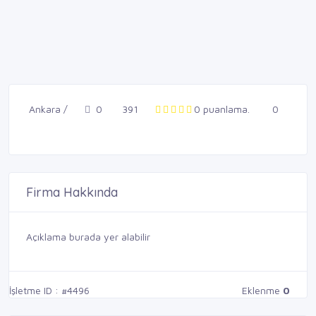
Ankara /
0
391
0 puanlama.
0
Firma Hakkında
Açıklama burada yer alabilir
İşletme ID : #4496
Eklenme
0