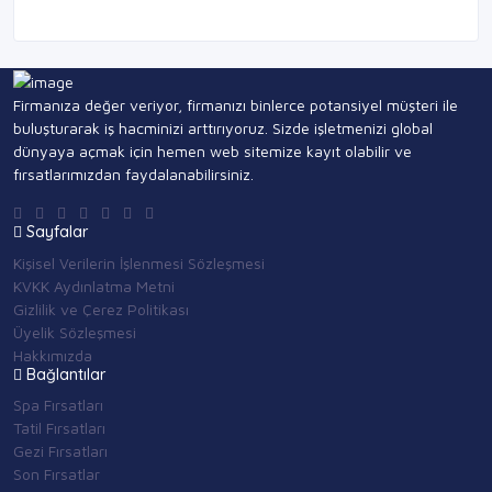
Firmanıza değer veriyor, firmanızı binlerce potansiyel müşteri ile
buluşturarak iş hacminizi arttırıyoruz. Sizde işletmenizi global
dünyaya açmak için hemen web sitemize kayıt olabilir ve
fırsatlarımızdan faydalanabilirsiniz.
Sayfalar
Kişisel Verilerin İşlenmesi Sözleşmesi
KVKK Aydınlatma Metni
Gizlilik ve Çerez Politikası
Üyelik Sözleşmesi
Hakkımızda
Bağlantılar
Spa Fırsatları
Tatil Fırsatları
Gezi Fırsatları
Son Fırsatlar