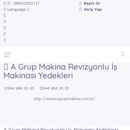
: 08502550117
Kayıt Ol
Language
Giriş Yap
A Grup Makina Revizyonlu İş
Makinası Yedekleri
0544 384 35 35
0544 384 35 35
Belirtilmemiş
Belirtilmemiş
http://www.agrupmakina.com.tr/
Aşağı Yahyalar, Mehmet Akif Ersoy Cd. 10/A, 06210
Yenimahalle/Ankara, Türkiye Ankara /
A Grup Makina Revizyonlu İş Makinası Yedekleri