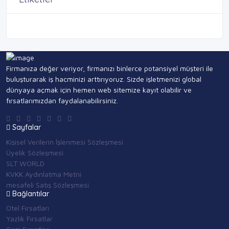
Firmanıza değer veriyor, firmanızı binlerce potansiyel müşteri ile
buluşturarak iş hacminizi arttırıyoruz. Sizde işletmenizi global
dünyaya açmak için hemen web sitemize kayıt olabilir ve
fırsatlarımızdan faydalanabilirsiniz.
Sayfalar
Kişisel Verilerin İşlenmesi Sözleşmesi
Üyelik Sözleşmesi
SLT WORLD
KVKK Aydınlatma Metni
mesafeli Satış Sözleşmesi
Bağlantılar
Otel Fırsatları
Yazlık Fırsatlar