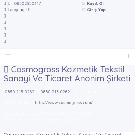
: 08502550117
Kayıt Ol
Language
Giriş Yap
Cosmogross Kozmetik Tekstil
Sanayi Ve Ticaret Anonim Şirketi
0850 215 0262
0850 215 0262
Belirtilmemiş
Belirtilmemiş
http://www.cosmogross.com/
Batı Sitesi, mah.2307/1 cad No:2/11, 06370
Yenimahalle/Ankara, Türkiye Ankara /
Cosmogross Kozmetik Tekstil Sanayi Ve Ticaret