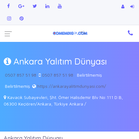
Ankara Yalıtım Dünyası
0507 857 51 98
0507 857 51 98
Belirtilmemiş
Belirtilmemiş
https://ankarayalitimdunyasi.com/
Kavacık Subayevleri, Şht. Ömer Halisdemir Blv No:111 D:B,
06300 Keçiören/Ankara, Türkiye Ankara /
Ankara Yalıtım Dünyası