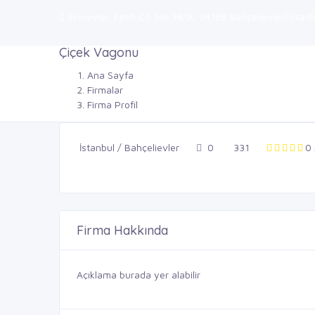
Şirinevler, Fetih Cd. No:36/A, 34188 Bahçelievler/İstanbu
Çiçek Vagonu
Ana Sayfa
Firmalar
Firma Profil
İstanbul / Bahçelievler
0
331
0
Firma Hakkında
Açıklama burada yer alabilir