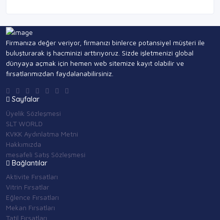
Firmanıza değer veriyor, firmanızı binlerce potansiyel müşteri ile
buluşturarak iş hacminizi arttırıyoruz. Sizde işletmenizi global
dünyaya açmak için hemen web sitemize kayıt olabilir ve
fırsatlarımızdan faydalanabilirsiniz.
Sayfalar
Üyelik Sözleşmesi
SLT WORLD
KVKK Aydınlatma Metni
Hakkımızda
mesafeli Satış Sözleşmesi
Bağlantılar
Aktivite Fırsatları
Vitrin Fırsatlar
Eğlence Fırsatları
Mekan Fırsatları
Tatil Fırsatları