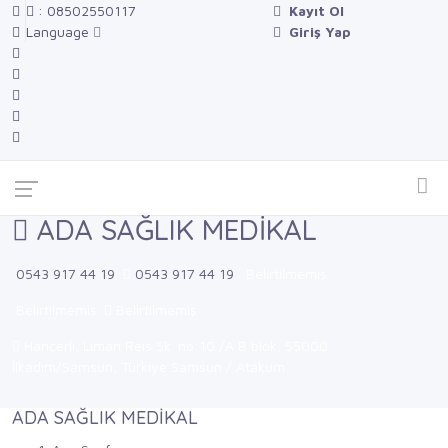
: 08502550117
Kayıt Ol
Language
Giriş Yap
ADA SAĞLIK MEDİKAL
0543 917 44 19
0543 917 44 19
Belirtilmemiş
Belirtilmemiş
Belirtilmemiş
Hançerli, Liman Reis Sk. no:10 /A B blok, 55000
İlkadım/Samsun, Türkiye Samsun / Atakum
ADA SAĞLIK MEDİKAL