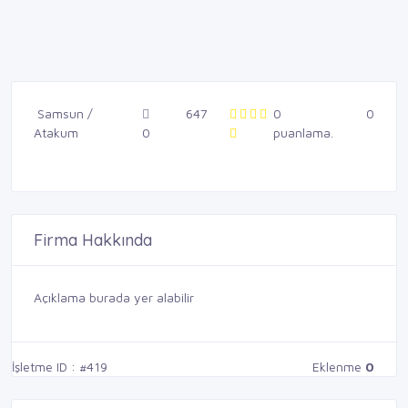
Samsun /
647
0
0
Atakum
0
puanlama.
Firma Hakkında
Açıklama burada yer alabilir
İşletme ID : #419
Eklenme
0