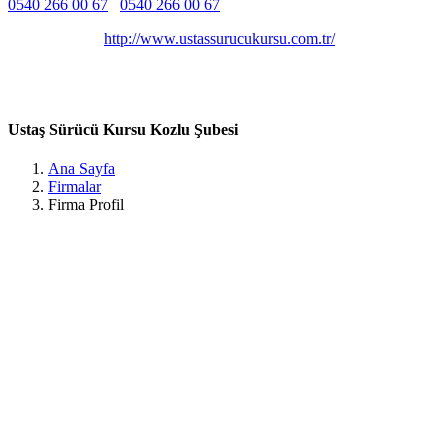
0540 266 00 67
0540 266 00 67
Belirtilmemiş
Belirtilmemiş
http://www.ustassurucukursu.com.tr/
Merkez, Şehit Polis Hasan Bilgin Caddesi No:5B, 67600
Kozlu/Zonguldak, Türkiye Zonguldak /
Ustaş Sürücü Kursu Kozlu Şubesi
Ana Sayfa
Firmalar
Firma Profil