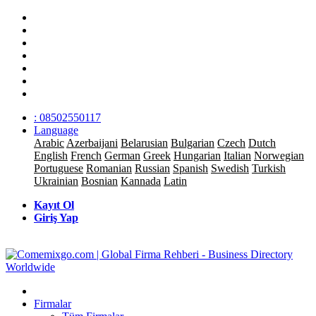
: 08502550117
Language
Arabic
Azerbaijani
Belarusian
Bulgarian
Czech
Dutch
English
French
German
Greek
Hungarian
Italian
Norwegian
Portuguese
Romanian
Russian
Spanish
Swedish
Turkish
Ukrainian
Bosnian
Kannada
Latin
Kayıt Ol
Giriş Yap
Firmalar