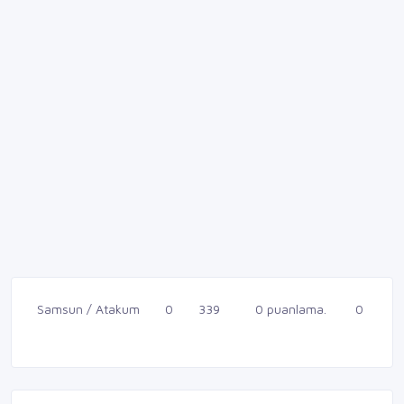
Samsun / Atakum
0
339
0 puanlama.
0