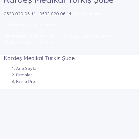
0533 020 06 14
0533 020 06 14
Belirtilmemiş
Belirtilmemiş
Belirtilmemiş
Mimarsinan, Alparslan Blv. 11-H, 55200 Atakum/Samsun,
Türkiye Samsun / Atakum
Kardeş Medikal Türkiş Şube
Ana Sayfa
Firmalar
Firma Profil