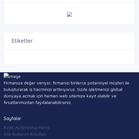
Etiketler
Firmanıza değer veriyor, firmanızı binlerce potansiyel müşteri ile
buluşturarak iş hacminizi arttırıyoruz. Sizde işletmenizi global
dünyaya açmak için hemen web sitemize kayıt olabilir ve
fırsatlarımızdan faydalanabilirsiniz.
Sayfalar
KVKK Aydınlatma Metni
Site Kullanım Koşulları