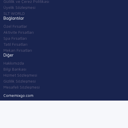
Gizlilik ve Çerez Politikası
Üyelik Sözleşmesi
SLT WORLD
Bağlantılar
Özel Fırsatlar
Aktivite Fırsatları
Spa Fırsatları
Tatil Fırsatları
Mekan Fırsatları
Diğer
Hakkımızda
Bilgi Bankası
Hizmet Sözleşmesi
Gizlilik Sözleşmesi
Mesafeli Sözleşmesi
Comemixgo.com