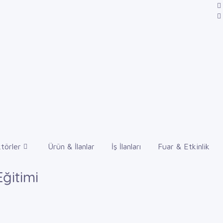
törler
Ürün & İlanlar
İş İlanları
Fuar & Etkinlik
ğitimi