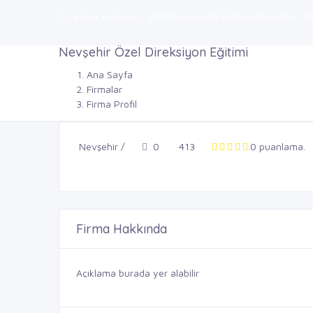
Cevher Dudayev, 50100 Nevşehir Merkez/Nevşehir, Tür
Nevşehir Özel Direksiyon Eğitimi
Ana Sayfa
Firmalar
Firma Profil
Nevşehir /
0
413
0 puanlama.
Firma Hakkında
Açıklama burada yer alabilir