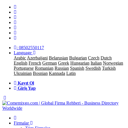
: 08502550117
Language
Arabic
Azerbaijani
Belarusian
Bulgarian
Czech
Dutch
English
French
German
Greek
Hungarian
Italian
Norwegian
Portuguese
Romanian
Russian
Spanish
Swedish
Turkish
Ukrainian
Bosnian
Kannada
Latin
Kayıt Ol
Giriş Yap
Firmalar