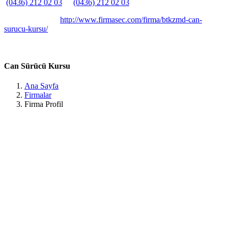
(0436) 212 02 03
(0436) 212 02 03
Belirtilmemiş
Belirtilmemiş
http://www.firmasec.com/firma/btkzmd-can-
surucu-kursu/
Minare, PTT Cd. NO: 8, 49300 Muş Merkez/Muş, Türkiye Muş /
Can Sürücü Kursu
Ana Sayfa
Firmalar
Firma Profil