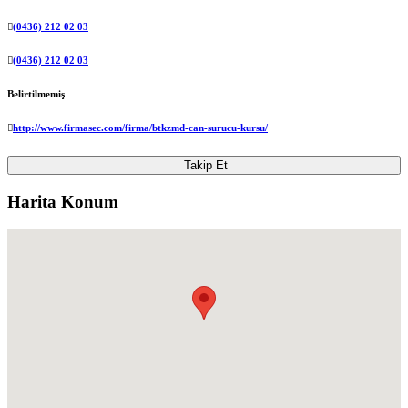
(0436) 212 02 03
(0436) 212 02 03
Belirtilmemiş
http://www.firmasec.com/firma/btkzmd-can-surucu-kursu/
Takip Et
Harita Konum