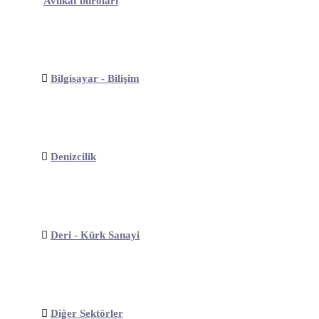
Avukat büroları
Bilgisayar - Bilişim
Denizcilik
Deri - Kürk Sanayi
Diğer Sektörler