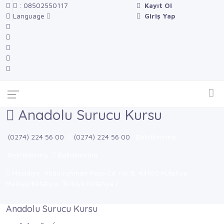
: 08502550117
Kayıt Ol
Language
Giriş Yap
Anadolu Surucu Kursu
(0274) 224 56 00
(0274) 224 56 00
Belirtilmemiş
Belirtilmemiş
Belirtilmemiş
Mecidiye, Abdurrahman Paşa Cd. No:8, 43100 Kütahya
Merkez/Kütahya, Türkiye Kütahya /
Anadolu Surucu Kursu