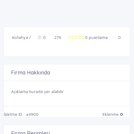
Kütahya /
0
276
0 puanlama.
0
Firma Hakkında
Açıklama burada yer alabilir
İşletme ID : #3900
Eklenme
0
Firma Resimleri