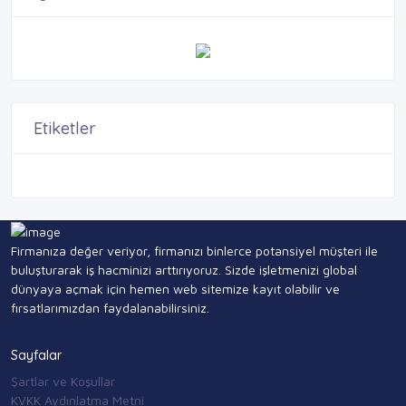
Etiketler
Firmanıza değer veriyor, firmanızı binlerce potansiyel müşteri ile
buluşturarak iş hacminizi arttırıyoruz. Sizde işletmenizi global
dünyaya açmak için hemen web sitemize kayıt olabilir ve
fırsatlarımızdan faydalanabilirsiniz.
Sayfalar
Şartlar ve Koşullar
KVKK Aydınlatma Metni