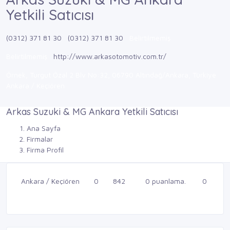
Yetkili Satıcısı
(0312) 371 81 30
(0312) 371 81 30
Belirtilmemiş
Belirtilmemiş
http://www.arkasotomotiv.com.tr/
Örnek, Turgut Özal 2 Blv No:32, 06790 Altındağ/Ankara, Türkiye
Ankara / Keçiören
Arkas Suzuki & MG Ankara Yetkili Satıcısı
Ana Sayfa
Firmalar
Firma Profil
Ankara / Keçiören
0
842
0 puanlama.
0