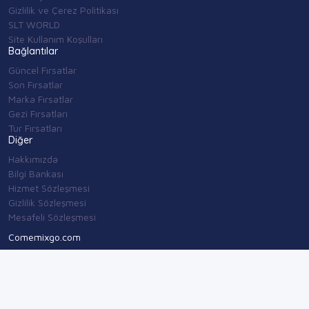
Gizlilik ve Çerez Politikası
SLT WORLD
Site Kullanım Koşulları
Bağlantılar
Güncel Fırsatlar
Son Fırsatlar
Marka Fırsatlar
Gezi Fırsatları
Tur Fırsatları
Diğer
Hakkımızda
Bilgi Bankası
Hizmet Sözleşmesi
Gizlilik Sözleşmesi
Mesafeli Sözleşmesi
Comemixgo.com