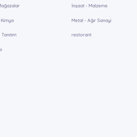
Mağazalar
İnşaat - Malzeme
 Kimya
Metal - Ağır Sanayi
 Tanıtım
restorant
si