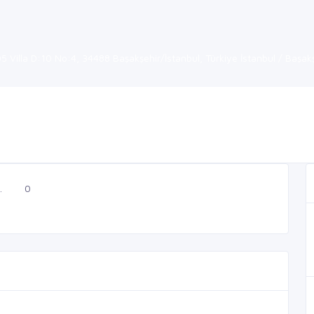
5 Villa D:10 No:4, 34488 Başakşehir/İstanbul, Türkiye İstanbul / Başak
.
0