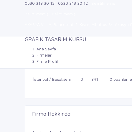
0530 313 30 12
0530 313 30 12
Belirtilmemiş
Belirtilmemiş
Belirtilmemiş
AKASYA VİLLA, Bahçeşehir 1. Kısım, Albatros Sk. Akasya 0
GRAFİK TASARIM KURSU
Ana Sayfa
Firmalar
Firma Profil
İstanbul / Başakşehir
0
341
0 puanlama
Firma Hakkında