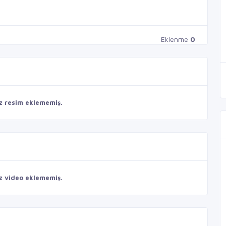
Eklenme
0
z resim eklememiş.
z video eklememiş.