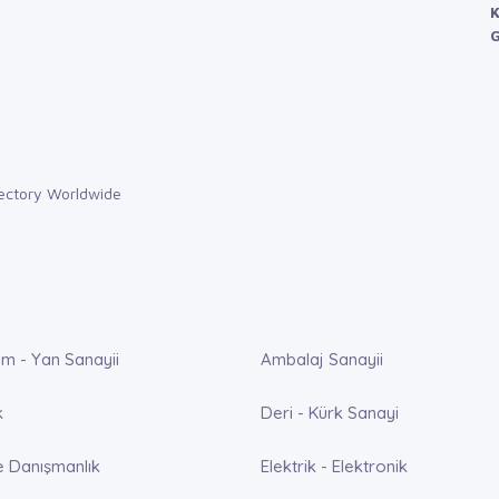
K
G
m - Yan Sanayii
Ambalaj Sanayii
k
Deri - Kürk Sanayi
e Danışmanlık
Elektrik - Elektronik