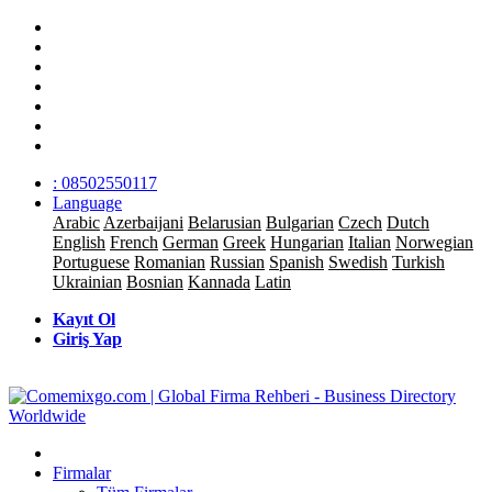
: 08502550117
Language
Arabic
Azerbaijani
Belarusian
Bulgarian
Czech
Dutch
English
French
German
Greek
Hungarian
Italian
Norwegian
Portuguese
Romanian
Russian
Spanish
Swedish
Turkish
Ukrainian
Bosnian
Kannada
Latin
Kayıt Ol
Giriş Yap
Firmalar