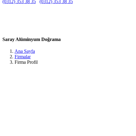
(0312) 353 38 35
(0312) 353 38 35
Belirtilmemiş
Belirtilmemiş
Belirtilmemiş
Güneşevler, Kına Sk., 06140 Altındağ/Ankara, Türkiye Ankara /
Altındağ
Saray Alüminyum Doğrama
Ana Sayfa
Firmalar
Firma Profil