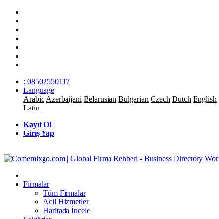
: 08502550117
Language
Arabic
Azerbaijani
Belarusian
Bulgarian
Czech
Dutch
English
Latin
Kayıt Ol
Giriş Yap
Firmalar
Tüm Firmalar
Acil Hizmetler
Haritada İncele