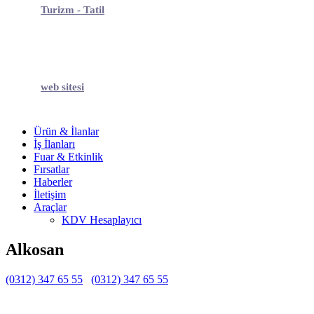
Turizm - Tatil
web sitesi
Ürün & İlanlar
İş İlanları
Fuar & Etkinlik
Fırsatlar
Haberler
İletişim
Araçlar
KDV Hesaplayıcı
Alkosan
(0312) 347 65 55
(0312) 347 65 55
Belirtilmemiş
Belirtilmemiş
Belirtilmemiş