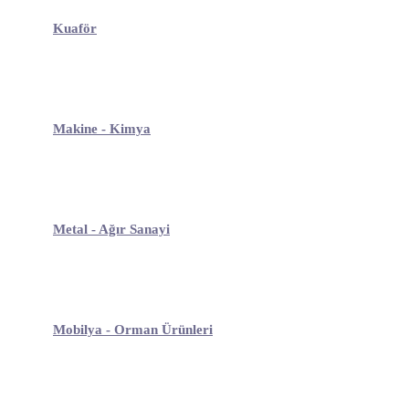
Kuaför
Makine - Kimya
Metal - Ağır Sanayi
Mobilya - Orman Ürünleri