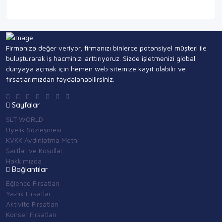
Firmanıza değer veriyor, firmanızı binlerce potansiyel müşteri ile
buluşturarak iş hacminizi arttırıyoruz. Sizde işletmenizi global
dünyaya açmak için hemen web sitemize kayıt olabilir ve
fırsatlarımızdan faydalanabilirsiniz.
Sayfalar
SLT WORLD
Üyelik Sözleşmesi
KVKK Aydınlatma Metni
Şartlar ve Koşullar
Hakkımızda
Bağlantılar
Eğlence Fırsatları
Yazlık Fırsatlar
Aktivite Fırsatları
Konser Fırsatları