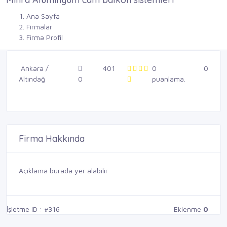
Ana Sayfa
Firmalar
Firma Profil
Ankara /
401
0
0
Altındağ
0
puanlama.
Firma Hakkında
Açıklama burada yer alabilir
İşletme ID : #316
Eklenme
0