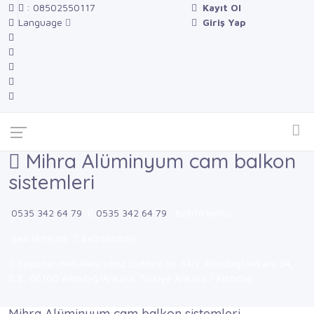
: 08502550117
Kayıt Ol
Language
Giriş Yap
Mihra Alüminyum cam balkon
sistemleri
0535 342 64 79
0535 342 64 79
Belirtilmemiş
Belirtilmemiş
Belirtilmemiş
Başpınar mahallesi yıldız caddesi no:34/E Altındağ/Ankara 34,
D:E, 06100 Altındağ/Ankara, Türkiye Ankara / Altındağ
Mihra Alüminyum cam balkon sistemleri