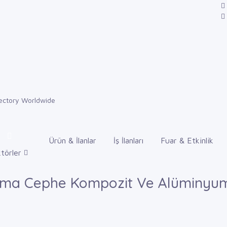
Ürün & İlanlar
İş İlanları
Fuar & Etkinlik
törler
a Cephe Kompozit Ve Alüminyum K