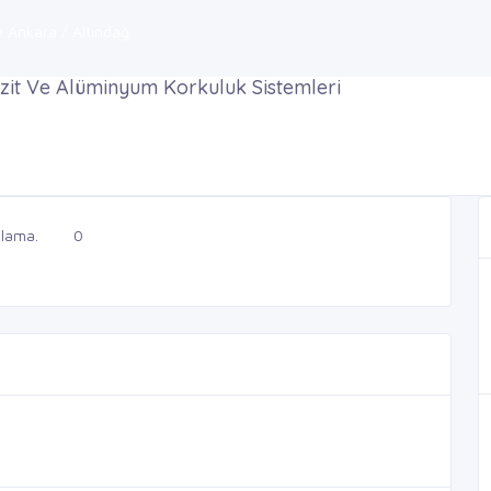
 Ankara / Altındağ
t Ve Alüminyum Korkuluk Sistemleri
lama.
0