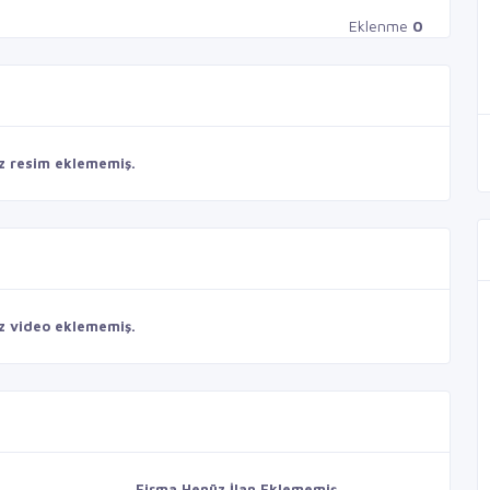
Eklenme
0
z resim eklememiş.
z video eklememiş.
Firma Henüz İlan Eklememiş.