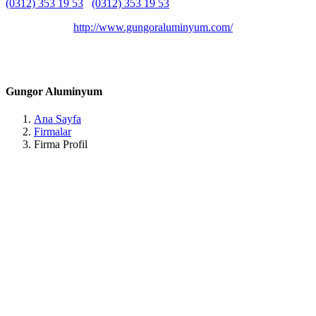
(0312) 353 19 53
(0312) 353 19 53
Belirtilmemiş
Belirtilmemiş
http://www.gungoraluminyum.com/
SEYFİ DEMİRSOY, Karpuzlu-1 Cd. No:59, 06160
Altındağ/Ankara, Türkiye Ankara / Altındağ
Gungor Aluminyum
Ana Sayfa
Firmalar
Firma Profil