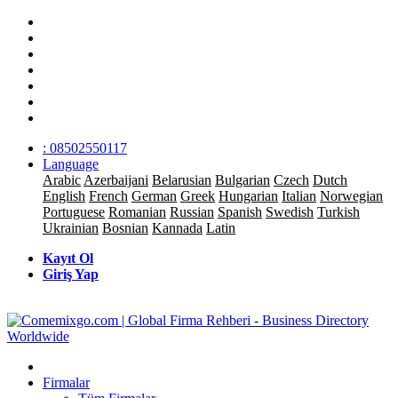
: 08502550117
Language
Arabic
Azerbaijani
Belarusian
Bulgarian
Czech
Dutch
English
French
German
Greek
Hungarian
Italian
Norwegian
Portuguese
Romanian
Russian
Spanish
Swedish
Turkish
Ukrainian
Bosnian
Kannada
Latin
Kayıt Ol
Giriş Yap
Firmalar